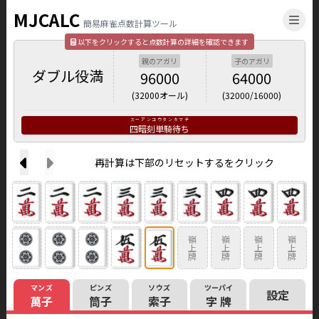
MJCALC
簡易麻雀点数計算ツール
以下をクリックすると点数計算の詳細を確認できます
親のアガリ
子のアガリ
ダブル役満
96000
64000
(
32000
オール)
(
32000
/
16000
)
スーアンコウタンキマチ
四暗刻単騎待ち
再計算は下部のリセットするをクリック
嶺
嶺
嶺
嶺
上
上
上
上
牌
牌
牌
牌
マンズ
ピンズ
ソウズ
ツーパイ
設定
萬子
筒子
索子
字牌