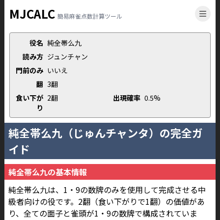
MJCALC
簡易麻雀点数計算ツール
役名
純全帯么九
読み方
ジュンチャン
門前のみ
いいえ
翻
3翻
食い下が
2翻
出現確率
0.5
%
り
純全帯么九（じゅんチャンタ）の完全ガ
イド
純全帯么九の基本情報
純全帯么九は、1・9の数牌のみを使用して完成させる中
級者向けの役です。2翻（食い下がりで1翻）の価値があ
り、全ての面子と雀頭が1・9の数牌で構成されていま