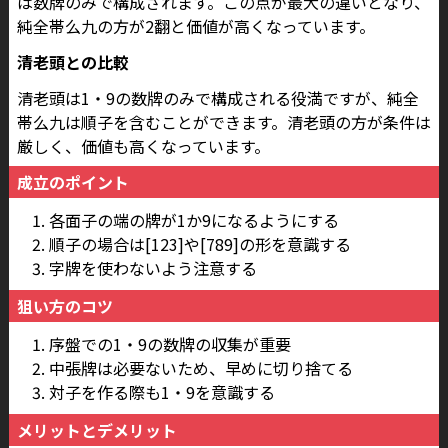
は数牌のみで構成されます。この点が最大の違いとなり、
純全帯么九の方が2翻と価値が高くなっています。
清老頭との比較
清老頭は1・9の数牌のみで構成される役満ですが、純全
帯么九は順子を含むことができます。清老頭の方が条件は
厳しく、価値も高くなっています。
成立のポイント
各面子の端の牌が1か9になるようにする
順子の場合は[123]や[789]の形を意識する
字牌を使わないよう注意する
狙い方のコツ
序盤での1・9の数牌の収集が重要
中張牌は必要ないため、早めに切り捨てる
対子を作る際も1・9を意識する
メリットとデメリット