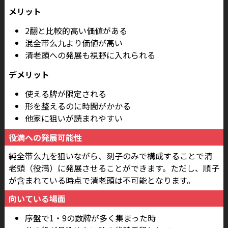
メリット
2翻と比較的高い価値がある
混全帯么九より価値が高い
清老頭への発展も視野に入れられる
デメリット
使える牌が限定される
形を整えるのに時間がかかる
他家に狙いが読まれやすい
役満への発展可能性
純全帯么九を狙いながら、刻子のみで構成することで清
老頭（役満）に発展させることができます。ただし、順子
が含まれている時点で清老頭は不可能となります。
向いている場面
序盤で1・9の数牌が多く集まった時