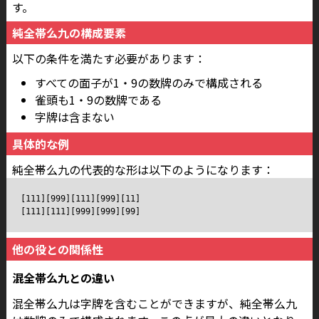
す。
純全帯么九の構成要素
以下の条件を満たす必要があります：
すべての面子が1・9の数牌のみで構成される
雀頭も1・9の数牌である
字牌は含まない
具体的な例
純全帯么九の代表的な形は以下のようになります：
[111][999][111][999][11]

他の役との関係性
混全帯么九との違い
混全帯么九は字牌を含むことができますが、純全帯么九