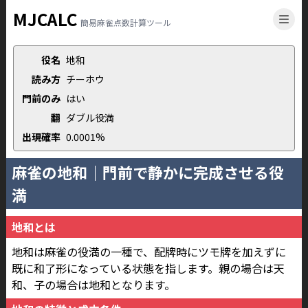
MJCALC
簡易麻雀点数計算ツール
役名
地和
読み方
チーホウ
門前のみ
はい
翻
ダブル役満
出現確率
0.0001
%
麻雀の地和｜門前で静かに完成させる役
満
地和とは
地和は麻雀の役満の一種で、配牌時にツモ牌を加えずに
既に和了形になっている状態を指します。親の場合は天
和、子の場合は地和となります。