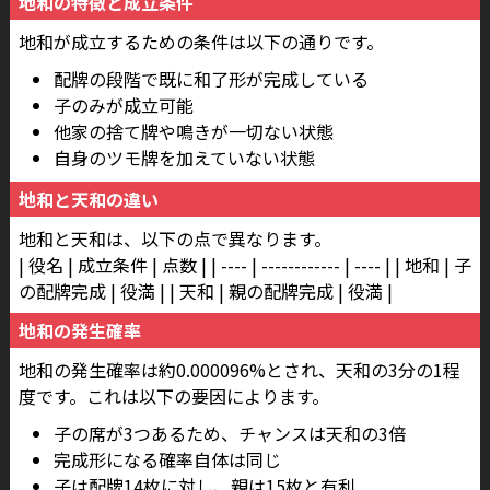
地和の特徴と成立条件
地和が成立するための条件は以下の通りです。
配牌の段階で既に和了形が完成している
子のみが成立可能
他家の捨て牌や鳴きが一切ない状態
自身のツモ牌を加えていない状態
地和と天和の違い
地和と天和は、以下の点で異なります。
| 役名 | 成立条件 | 点数 | | ---- | ------------ | ---- | | 地和 | 子
の配牌完成 | 役満 | | 天和 | 親の配牌完成 | 役満 |
地和の発生確率
地和の発生確率は約0.000096%とされ、天和の3分の1程
度です。これは以下の要因によります。
子の席が3つあるため、チャンスは天和の3倍
完成形になる確率自体は同じ
子は配牌14枚に対し、親は15枚と有利